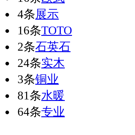
4条
展示
16条
TOTO
2条
石英石
24条
实木
3条
铜业
81条
水暖
64条
专业