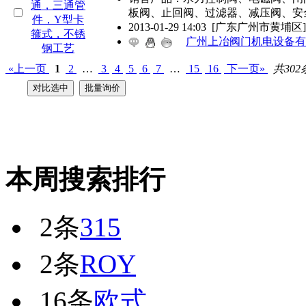
板阀、止回阀、过滤器、减压阀、安
2013-01-29 14:03
[广东广州市黄埔区]
广州上冶阀门机电设备有
«上一页
1
2
…
3
4
5
6
7
…
15
16
下一页»
共302
本周搜索排行
2条
315
2条
ROY
16条
欧式