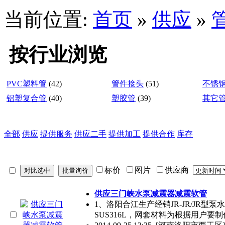
当前位置:
首页
»
供应
»
按行业浏览
PVC塑料管
(42)
管件接头
(51)
不锈
铝塑复合管
(40)
塑胶管
(39)
其它
全部
供应
提供服务
供应二手
提供加工
提供合作
库存
标价
图片
供应商
供应三门峡水泵减震器减震软管
1、洛阳合江生产经销JR-JR/JR型泵
SUS316L，网套材料为根据用户要